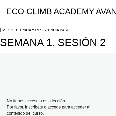
MES 1. TÉCNICA Y RESISTENCIA BASE
ECO CLIMB ACADEMY AVA
SEMANA 1. SESIÓN 1
SEMANA 1. SESIÓN 2
MES 1. TÉCNICA Y RESISTENCIA BASE
SEMANA 2. SESIÓN 3
SEMANA 1. SESIÓN 2
SEMANA 2. SESIÓN 4
SEMANA 3. SESIÓN 5
SEMANA 3. SESIÓN 6
SEMANA 4. SESIÓN 7
SEMANA 4. SESIÓN 8
MES 2. RESISTENCIA CONTINUA Y CONTROL ESC
No tienes acceso a esta lección
8 lecciones
Por favor, inscríbete o accede para acceder al
SEMANA 1. SESIÓN 1
MES 3. POTENCIA TÉCNICA + TOMA DE DECISION
contenido del curso.
8 lecciones