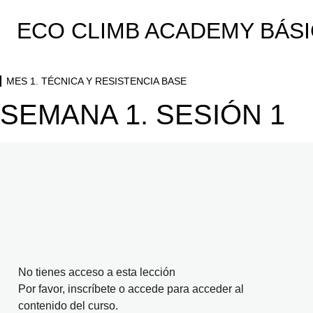
MES 1. TÉCNICA Y RESISTENCIA BASE
ECO CLIMB ACADEMY BÁS
SEMANA 1. SESIÓN 0
SEMANA 1. SESIÓN 1
MES 1. TÉCNICA Y RESISTENCIA BASE
SEMANA 1. SESIÓN 2
SEMANA 1. SESIÓN 1
SEMANA 2. SESIÓN 3
SEMANA 2. SESIÓN 4
SEMANA 3. SESIÓN 5
SEMANA 3. SESIÓN 6
SEMANA 4. SESIÓN 7
SEMANA 4. SESIÓN 8
No tienes acceso a esta lección
MES 2. RESISTENCIA CONTINUA Y CONTROL ESC
Por favor, inscríbete o accede para acceder al
contenido del curso.
8 lecciones