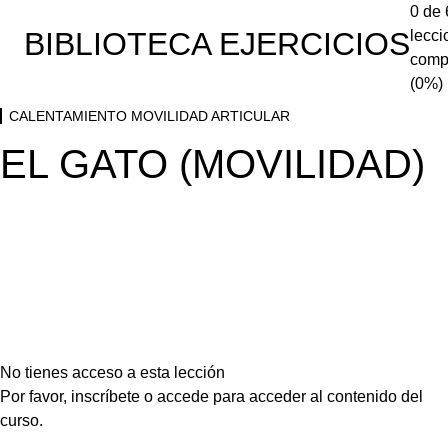
CALENTAMIENTO MOVILIDAD ARTICULAR
0 de 
BIBLIOTECA EJERCICIOS
lecci
COORDINACIÓN HOMBROS Y CADERAS (MOVILIDAD)
comp
(0%)
MANGUITO ROTADOR INTERNO HOMBRO (MOVILIDAD)
CALENTAMIENTO MOVILIDAD ARTICULAR
MANGUITO ROTADOR EXTERNO HOMBRO (MOVILIDAD)
EL GATO (MOVILIDAD)
BALANCEO CADERA TREN INFERIOR (MOVILIDAD)
ESTIRAMIENTO DE LAGARTO (MOVILIDAD)
U INVERTIDA EXT. ABDOMEN (MOVILIDAD)
APERTURA CADERAS (MOVILIDAD)
ZANCADA CON BRAZOS ELEVADOS (MOVILIDAD)
No tienes acceso a esta lección
EL PERRO (MOVILIDAD)
Por favor, inscríbete o accede para acceder al contenido del
curso.
ROTACIÓN CADERA SUELO (MOVILIDAD)