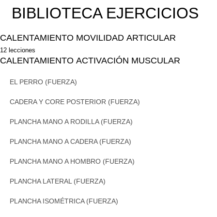
BIBLIOTECA EJERCICIOS
CALENTAMIENTO MOVILIDAD ARTICULAR
12 lecciones
COORDINACIÓN HOMBROS Y CADERAS (MOVILIDAD)
CALENTAMIENTO ACTIVACIÓN MUSCULAR
MANGUITO ROTADOR INTERNO HOMBRO (MOVILIDAD)
EL PERRO (FUERZA)
MANGUITO ROTADOR EXTERNO HOMBRO (MOVILIDAD)
CADERA Y CORE POSTERIOR (FUERZA)
BALANCEO CADERA TREN INFERIOR (MOVILIDAD)
PLANCHA MANO A RODILLA (FUERZA)
ESTIRAMIENTO DE LAGARTO (MOVILIDAD)
PLANCHA MANO A CADERA (FUERZA)
U INVERTIDA EXT. ABDOMEN (MOVILIDAD)
PLANCHA MANO A HOMBRO (FUERZA)
APERTURA CADERAS (MOVILIDAD)
PLANCHA LATERAL (FUERZA)
ZANCADA CON BRAZOS ELEVADOS (MOVILIDAD)
PLANCHA ISOMÉTRICA (FUERZA)