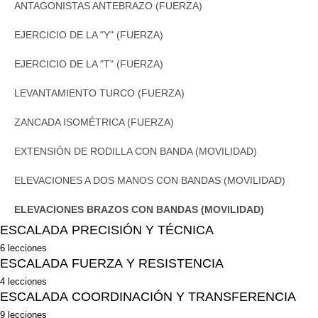
EL PERRO (MOVILIDAD)
ANTAGONISTAS ANTEBRAZO (FUERZA)
ROTACIÓN CADERA SUELO (MOVILIDAD)
EJERCICIO DE LA "Y" (FUERZA)
EL GATO (MOVILIDAD)
EJERCICIO DE LA "T" (FUERZA)
SENTADILLA (FUERZA)
LEVANTAMIENTO TURCO (FUERZA)
ZANCADA ISOMÉTRICA (FUERZA)
EXTENSIÓN DE RODILLA CON BANDA (MOVILIDAD)
ELEVACIONES A DOS MANOS CON BANDAS (MOVILIDAD)
ELEVACIONES BRAZOS CON BANDAS (MOVILIDAD)
ESCALADA PRECISIÓN Y TÉCNICA
6 lecciones
SUBIDAS Y BAJADAS (TÉCNICA)
ESCALADA FUERZA Y RESISTENCIA
4 lecciones
ESCALAR EN SILENCIO (TÉCNICA)
BLOQUES A DOS MANOS (FUERZA)
ESCALADA COORDINACIÓN Y TRANSFERENCIA
9 lecciones