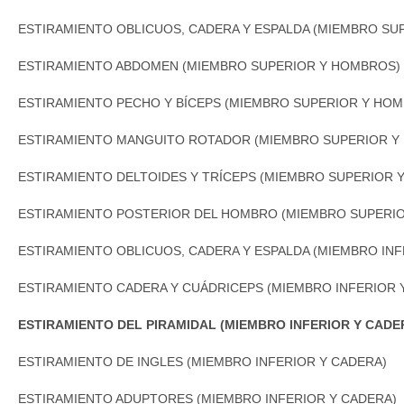
EL PERRO (MOVILIDAD)
ANTAGONISTAS ANTEBRAZO (FUERZA)
BOULDER A UNA MANO (FUERZA Y COORDINACIÓN)
ESTIRAMIENTO OBLICUOS, CADERA Y ESPALDA (MIEMBRO SU
ROTACIÓN CADERA SUELO (MOVILIDAD)
EJERCICIO DE LA "Y" (FUERZA)
PLANCHA MANO A RODILLA (FUERZA Y COORDINACIÓN)
ESTIRAMIENTO ABDOMEN (MIEMBRO SUPERIOR Y HOMBROS)
EL GATO (MOVILIDAD)
EJERCICIO DE LA "T" (FUERZA)
PLANCHA MANO A CADERA (FUERZA Y COORDINACIÓN)
ESTIRAMIENTO PECHO Y BÍCEPS (MIEMBRO SUPERIOR Y HO
SENTADILLA (FUERZA)
LEVANTAMIENTO TURCO (FUERZA)
PLANCHA MANO A HOMBRO (FUERZA Y COORDINACIÓN)
ESTIRAMIENTO MANGUITO ROTADOR (MIEMBRO SUPERIOR Y
ZANCADA ISOMÉTRICA (FUERZA)
CAMBIO DE MANO (FUERZA Y COORDINACIÓN)
ESTIRAMIENTO DELTOIDES Y TRÍCEPS (MIEMBRO SUPERIOR 
EXTENSIÓN DE RODILLA CON BANDA (MOVILIDAD)
ESTIRAMIENTO POSTERIOR DEL HOMBRO (MIEMBRO SUPERI
ELEVACIONES A DOS MANOS CON BANDAS (MOVILIDAD)
ESTIRAMIENTO OBLICUOS, CADERA Y ESPALDA (MIEMBRO INF
ELEVACIONES BRAZOS CON BANDAS (MOVILIDAD)
ESTIRAMIENTO CADERA Y CUÁDRICEPS (MIEMBRO INFERIOR 
ESTIRAMIENTO DEL PIRAMIDAL (MIEMBRO INFERIOR Y CADE
ESTIRAMIENTO DE INGLES (MIEMBRO INFERIOR Y CADERA)
ESTIRAMIENTO ADUPTORES (MIEMBRO INFERIOR Y CADERA)