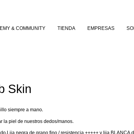
EMY & COMMUNITY
TIENDA
EMPRESAS
SO
b Skin
illo siempre a mano.
ar la piel de nuestros dedos/manos.
ado.Lija negra de grano fino / resistencia +++++ y lija BLANCA d