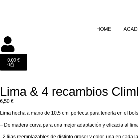
HOME
ACAD
0,00
€
0
Lima & 4 recambios Clim
6,50
€
Lima hecha a mano de 10,5 cm, perfecta para tenerla en el bols
– De madera curva para una mejor adaptación y eficacia al lim
–2 lijas reemplazables de distinto grosor y color, una en cada l